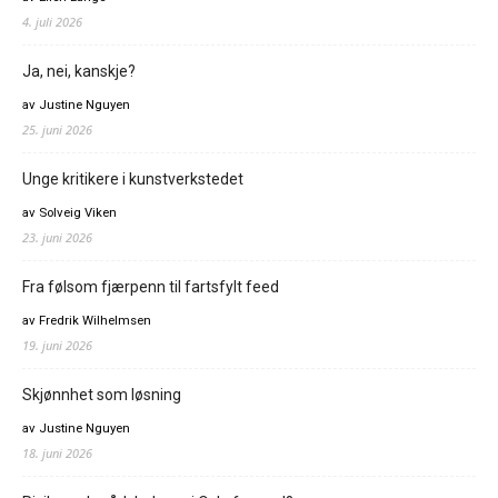
4. juli 2026
Ja, nei, kanskje?
av Justine Nguyen
25. juni 2026
Unge kritikere i kunstverkstedet
av Solveig Viken
23. juni 2026
Fra følsom fjærpenn til fartsfylt feed
av Fredrik Wilhelmsen
19. juni 2026
Skjønnhet som løsning
av Justine Nguyen
18. juni 2026