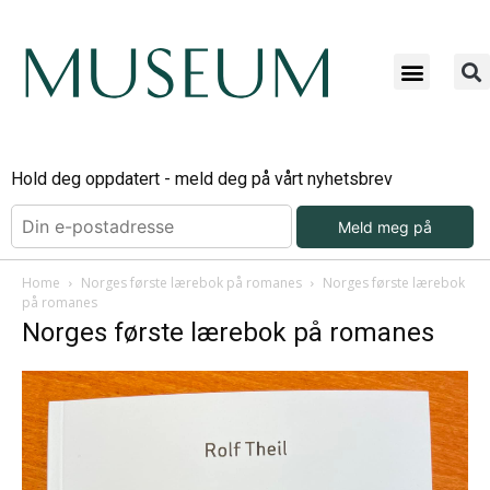
Hold deg oppdatert - meld deg på vårt nyhetsbrev
Meld meg på
Home
Norges første lærebok på romanes
Norges første lærebok
på romanes
Norges første lærebok på romanes