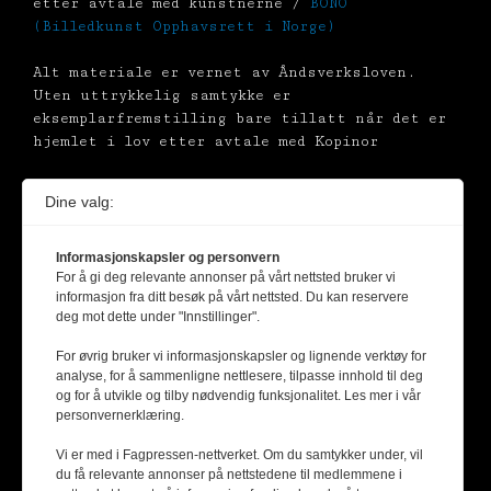
etter avtale med kunstnerne /
BONO
(Billedkunst Opphavsrett i Norge)
Alt materiale er vernet av Åndsverksloven.
Uten uttrykkelig samtykke er
eksemplarfremstilling bare tillatt når det er
hjemlet i lov etter avtale med Kopinor
Dine valg:
Informasjonskapsler og personvern
For å gi deg relevante annonser på vårt nettsted bruker vi
informasjon fra ditt besøk på vårt nettsted. Du kan reservere
deg mot dette under "Innstillinger".
For øvrig bruker vi informasjonskapsler og lignende verktøy for
analyse, for å sammenligne nettlesere, tilpasse innhold til deg
og for å utvikle og tilby nødvendig funksjonalitet. Les mer i vår
personvernerklæring.
Vi er med i Fagpressen-nettverket. Om du samtykker under, vil
du få relevante annonser på nettstedene til medlemmene i