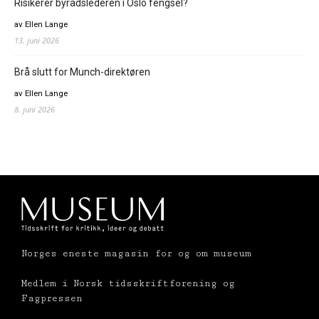
Risikerer byrådslederen i Oslo fengsel?
av Ellen Lange
13. juni 2026
Brå slutt for Munch-direktøren
av Ellen Lange
8. juni 2026
Norges eneste magasin for og om museum
Medlem i Norsk tidsskriftforening og
Fagpressen