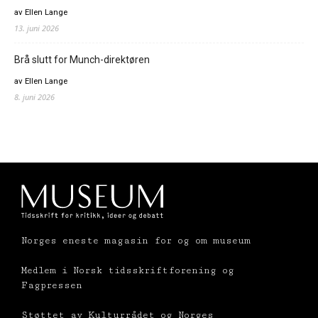
av Ellen Lange
13. juni 2026
Brå slutt for Munch-direktøren
av Ellen Lange
8. juni 2026
Norges eneste magasin for og om museum
Medlem i Norsk tidsskriftforening og
Fagpressen
Støttet av Kulturrådet og Norges