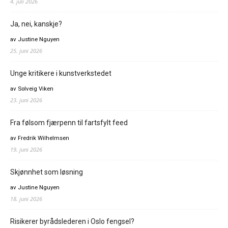
4. juli 2026
Ja, nei, kanskje?
av Justine Nguyen
25. juni 2026
Unge kritikere i kunstverkstedet
av Solveig Viken
23. juni 2026
Fra følsom fjærpenn til fartsfylt feed
av Fredrik Wilhelmsen
19. juni 2026
Skjønnhet som løsning
av Justine Nguyen
18. juni 2026
Risikerer byrådslederen i Oslo fengsel?