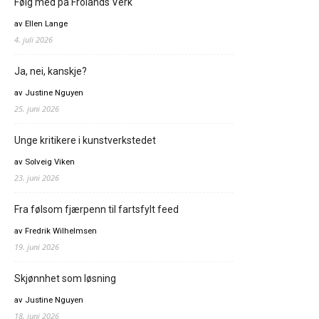
Følg med på Frolands Verk
av Ellen Lange
4. juli 2026
Ja, nei, kanskje?
av Justine Nguyen
25. juni 2026
Unge kritikere i kunstverkstedet
av Solveig Viken
23. juni 2026
Fra følsom fjærpenn til fartsfylt feed
av Fredrik Wilhelmsen
19. juni 2026
Skjønnhet som løsning
av Justine Nguyen
18. juni 2026