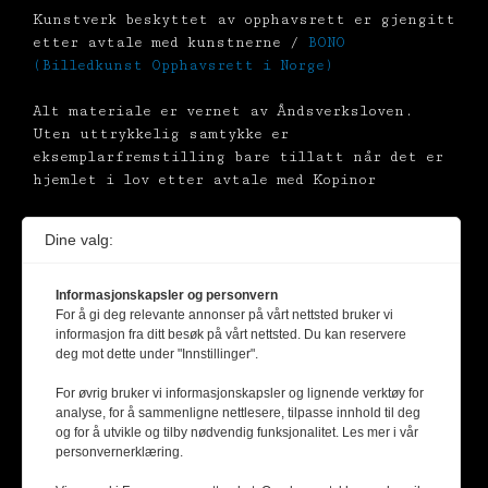
Kunstverk beskyttet av opphavsrett er gjengitt
etter avtale med kunstnerne /
BONO
(Billedkunst Opphavsrett i Norge)
Alt materiale er vernet av Åndsverksloven.
Uten uttrykkelig samtykke er
eksemplarfremstilling bare tillatt når det er
hjemlet i lov etter avtale med Kopinor
Dine valg:
Informasjonskapsler og personvern
For å gi deg relevante annonser på vårt nettsted bruker vi
informasjon fra ditt besøk på vårt nettsted. Du kan reservere
deg mot dette under "Innstillinger".
For øvrig bruker vi informasjonskapsler og lignende verktøy for
analyse, for å sammenligne nettlesere, tilpasse innhold til deg
og for å utvikle og tilby nødvendig funksjonalitet. Les mer i vår
personvernerklæring.