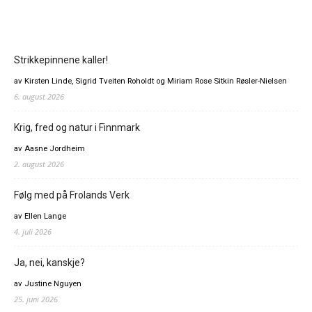
Strikkepinnene kaller!
av Kirsten Linde, Sigrid Tveiten Roholdt og Miriam Rose Sitkin Røsler-Nielsen
6. august 2026
Krig, fred og natur i Finnmark
av Aasne Jordheim
2. august 2026
Følg med på Frolands Verk
av Ellen Lange
4. juli 2026
Ja, nei, kanskje?
av Justine Nguyen
25. juni 2026