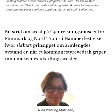
Planting Mølmen mener museets integritet står i fare. Det kan få store
konsekvenser: "Hvis kommunale vedtak og enkeltaktørers tolkninger kan
overstyre museenes samfunnsoppdrag, står alt på spill," skriver hun.
En strid om areal på Gjenreisningsmuseet for
Finnmark og Nord-Troms i Hammerfest viser
hvor sårbart prinsippet om armlengdes
avstand er, når et kommunestyrevedtak griper
inn i museenes utstillingsarealer.
Nina Planting Mølmann,