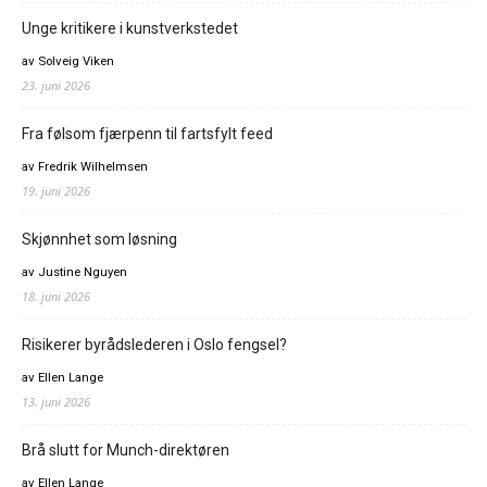
Unge kritikere i kunstverkstedet
av Solveig Viken
23. juni 2026
Fra følsom fjærpenn til fartsfylt feed
av Fredrik Wilhelmsen
19. juni 2026
Skjønnhet som løsning
av Justine Nguyen
18. juni 2026
Risikerer byrådslederen i Oslo fengsel?
av Ellen Lange
13. juni 2026
Brå slutt for Munch-direktøren
av Ellen Lange