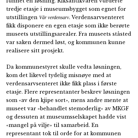
funnet en løsning. Riksantikvaren vurderte
tredje etasje i museumsbygget som egnet for
utstillingen
. Verdensarvsenteret
Vår verdensarv
fikk disponere en egen etasje som ikke berørte
museets utstillingsarealer. Fra museets ståsted
var saken dermed løst, og kommunen kunne
realisere sitt prosjekt.
Da kommunestyret skulle vedta løsningen,
kom det likevel tydelig misnøye med at
verdensarvsenteret ikke fikk plass i første
etasje. Flere representanter beskrev løsningen
som «av den kjipe sort», mens andre mente at
museet var «behandlet stemoderlig» av MKGF
og dessuten at museumsselskapet hadde vist
«mangel på vilje» til samarbeid. En
representant tok til orde for at kommunen