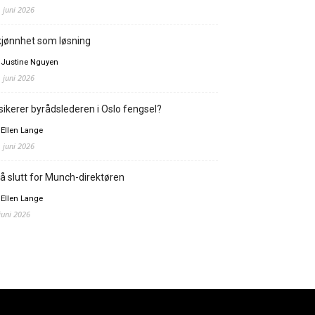
. juni 2026
jønnhet som løsning
 Justine Nguyen
. juni 2026
sikerer byrådslederen i Oslo fengsel?
 Ellen Lange
. juni 2026
å slutt for Munch-direktøren
 Ellen Lange
 juni 2026