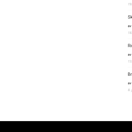
19
Sk
av
18
Ri
av
13
Br
av
8.