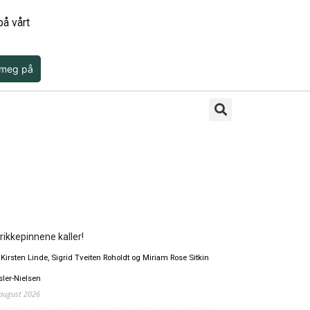
å vårt
 meg på
rikkepinnene kaller!
 Kirsten Linde, Sigrid Tveiten Roholdt og Miriam Rose Sitkin
sler-Nielsen
 august 2026