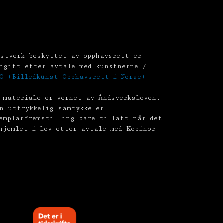
stverk beskyttet av opphavsrett er
ngitt etter avtale med kunstnerne /
O (Billedkunst Opphavsrett i Norge)
 materiale er vernet av Åndsverksloven.
n uttrykkelig samtykke er
emplarfremstilling bare tillatt når det
hjemlet i lov etter avtale med Kopinor