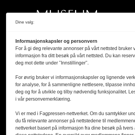
Dine valg:
Norges eneste magasin for og om museum
Informasjonskapsler og personvern
Medlem i Norsk tidsskriftforening og
For å gi deg relevante annonser på vårt nettsted bruker v
Fagpressen
informasjon fra ditt besøk på vårt nettsted. Du kan reser
deg mot dette under "Innstillinger".
Støttet av Kulturrådet og Norges
museumsforbund
For øvrig bruker vi informasjonskapsler og lignende ver
Følger Redaktørplakaten og Vær Varsom-
for analyse, for å sammenligne nettlesere, tilpasse innhol
plakaten
deg og for å utvikle og tilby nødvendig funksjonalitet. L
i vår personvernerklæring.
Utgis av
ABM-media AS
,
org.nr: 990 863 970
Vi er med i Fagpressen-nettverket. Om du samtykker unde
du få relevante annonser på nettstedene til medlemmene
nettverket basert på informasjon fra dine besøk på tvers