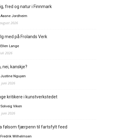
ig, fred og natur i Finnmark
 Aasne Jordheim
 august 2026
lg med på Frolands Verk
 Ellen Lange
juli 2026
, nei, kanskje?
 Justine Nguyen
. juni 2026
ge kritikere i kunstverkstedet
 Solveig Viken
. juni 2026
a følsom fjærpenn til fartsfylt feed
 Fredrik Wilhelmsen