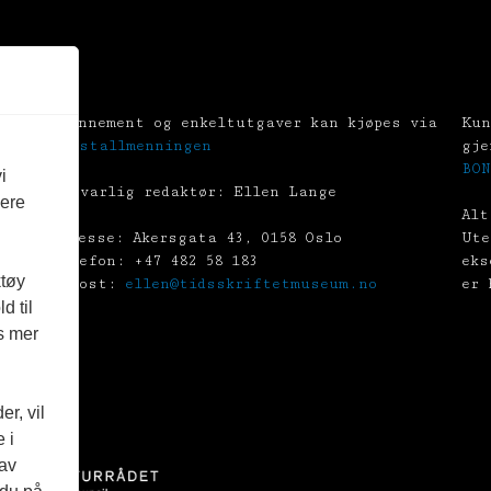
Abonnement og enkeltutgaver kan kjøpes via
Kun
Tekstallmenningen
gje
BON
i
Ansvarlig redaktør: Ellen Lange
vere
Alt
Adresse: Akersgata 43, 0158 Oslo
Ute
Telefon: +47 482 58 183
eks
ktøy
E-post:
ellen@tidsskriftetmuseum.no
er 
d til
es mer
r, vil
 i
 av