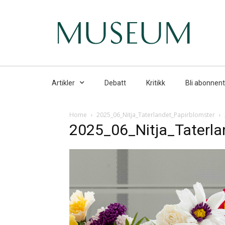
Artikler
Debatt
Kritikk
Bli abonnent
Home
2025_06_Nitja_Taterlandet_Papirblomster
2025_06_Nitja_Taterla