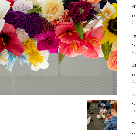
Kr
av
2.
Fø
av
4. 
Ja
av
25
Un
av
23
Fr
av