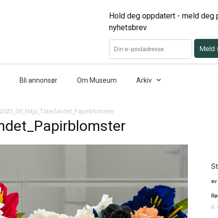
Hold deg oppdatert - meld deg p
nyhetsbrev
Meld
Bli annonsør
Om Museum
Arkiv
2025_06_Nitja_Taterlandet_Papirblomster
ndet_Papirblomster
St
av
Rø
6.