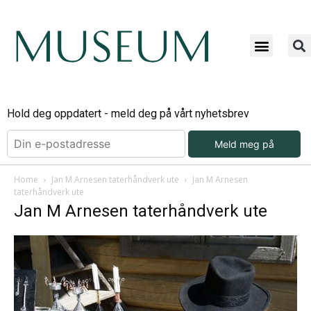
Hold deg oppdatert - meld deg på vårt nyhetsbrev
Meld meg på
Home
Jan M Arnesen taterhåndverk ute
Jan M Arnesen
taterhåndverk ute
Jan M Arnesen taterhåndverk ute