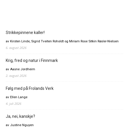
Strikkepinnene kaller!
av Kirsten Linde, Sigrid Tveiten Roholdt og Miriam Rose Sitkin Røsler-Nielsen
6. august 2026
Krig, fred og natur i Finnmark
av Aasne Jordheim
2. august 2026
Følg med på Frolands Verk
av Ellen Lange
4. juli 2026
Ja, nei, kanskje?
av Justine Nguyen