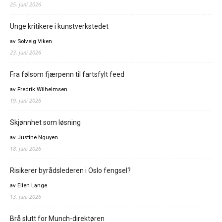
25. juni 2026
Unge kritikere i kunstverkstedet
av Solveig Viken
23. juni 2026
Fra følsom fjærpenn til fartsfylt feed
av Fredrik Wilhelmsen
19. juni 2026
Skjønnhet som løsning
av Justine Nguyen
18. juni 2026
Risikerer byrådslederen i Oslo fengsel?
av Ellen Lange
13. juni 2026
Brå slutt for Munch-direktøren