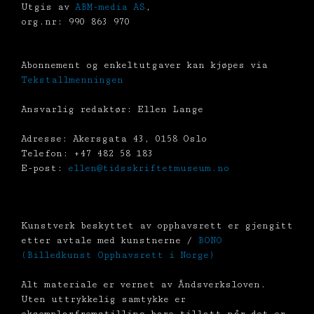
Utgis av
ABM-media AS
,
org.nr: 990 863 970
Abonnement og enkeltutgaver kan kjøpes via
Tekstallmenningen
Ansvarlig redaktør: Ellen Lange
Adresse: Akersgata 43, 0158 Oslo
Telefon: +47 482 58 183
E-post:
ellen@tidsskriftetmuseum.no
Kunstverk beskyttet av opphavsrett er gjengitt
etter avtale med kunstnerne /
BONO
(Billedkunst Opphavsrett i Norge)
Alt materiale er vernet av Åndsverksloven.
Uten uttrykkelig samtykke er
eksemplarfremstilling bare tillatt når det er