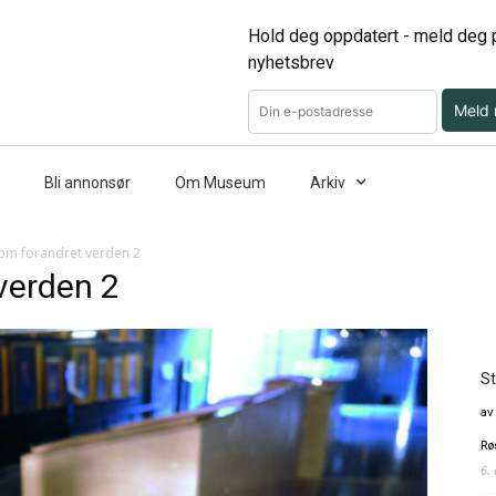
Hold deg oppdatert - meld deg p
nyhetsbrev
Meld
Bli annonsør
Om Museum
Arkiv
om forandret verden 2
verden 2
St
av
Rø
6.