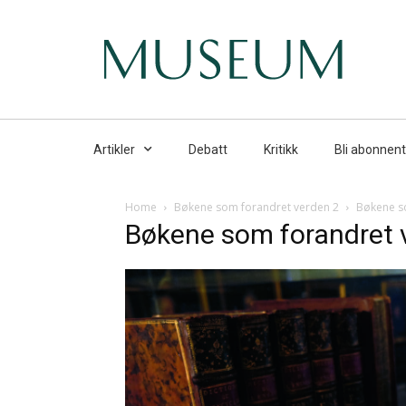
Artikler
Debatt
Kritikk
Bli abonnent
Home
Bøkene som forandret verden 2
Bøkene s
Bøkene som forandret 