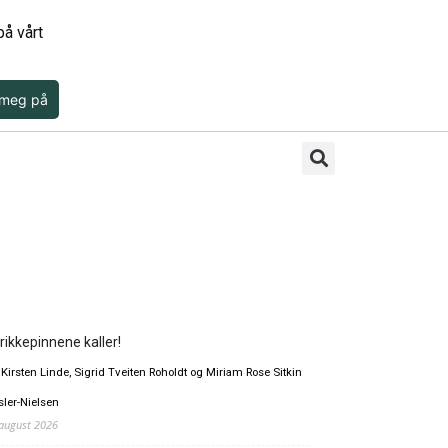
å vårt
 meg på
rikkepinnene kaller!
 Kirsten Linde, Sigrid Tveiten Roholdt og Miriam Rose Sitkin
sler-Nielsen
 august 2026