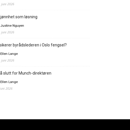
. juni 2026
jønnhet som løsning
 Justine Nguyen
. juni 2026
sikerer byrådslederen i Oslo fengsel?
 Ellen Lange
. juni 2026
å slutt for Munch-direktøren
 Ellen Lange
 juni 2026