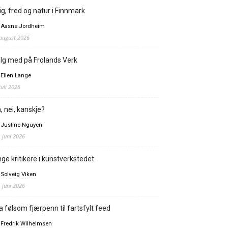
ig, fred og natur i Finnmark
 Aasne Jordheim
 august 2026
lg med på Frolands Verk
 Ellen Lange
juli 2026
, nei, kanskje?
 Justine Nguyen
. juni 2026
ge kritikere i kunstverkstedet
 Solveig Viken
. juni 2026
a følsom fjærpenn til fartsfylt feed
 Fredrik Wilhelmsen