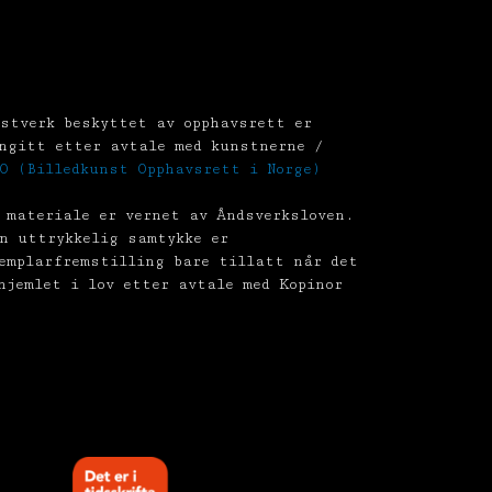
stverk beskyttet av opphavsrett er
ngitt etter avtale med kunstnerne /
O (Billedkunst Opphavsrett i Norge)
 materiale er vernet av Åndsverksloven.
n uttrykkelig samtykke er
emplarfremstilling bare tillatt når det
hjemlet i lov etter avtale med Kopinor