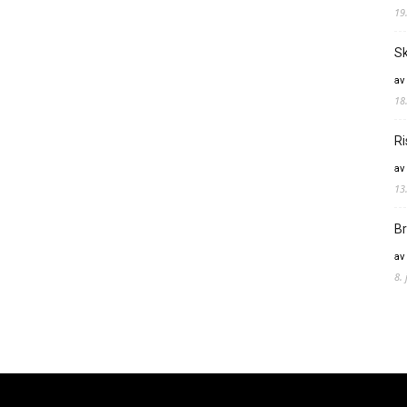
19
Sk
av
18
Ri
av
13
Br
av
8.