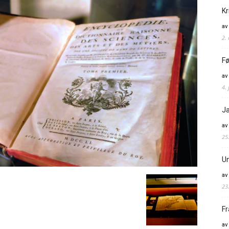
Kr
av
2.
Fø
av
4. 
Ja
av
25
Un
av
23
Fr
av