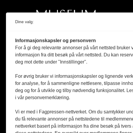
Dine valg:
Norges eneste magasin for og om museum
Informasjonskapsler og personvern
Medlem i Norsk tidsskriftforening og
For å gi deg relevante annonser på vårt nettsted bruker v
Fagpressen
informasjon fra ditt besøk på vårt nettsted. Du kan reser
deg mot dette under "Innstillinger".
Støttet av Kulturrådet og Norges
museumsforbund
For øvrig bruker vi informasjonskapsler og lignende ver
Følger Redaktørplakaten og Vær Varsom-
for analyse, for å sammenligne nettlesere, tilpasse innhol
plakaten
deg og for å utvikle og tilby nødvendig funksjonalitet. L
i vår personvernerklæring.
Utgis av
ABM-media AS
,
org.nr: 990 863 970
Vi er med i Fagpressen-nettverket. Om du samtykker unde
du få relevante annonser på nettstedene til medlemmene
nettverket basert på informasjon fra dine besøk på tvers