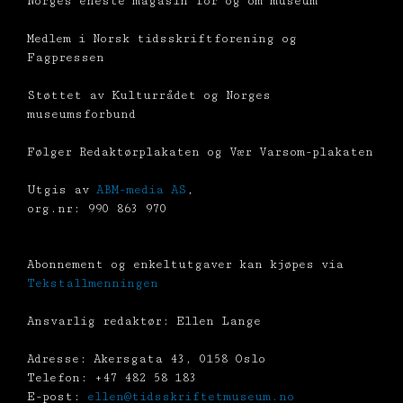
Norges eneste magasin for og om museum
Medlem i Norsk tidsskriftforening og
Fagpressen
Støttet av Kulturrådet og Norges
museumsforbund
Følger Redaktørplakaten og Vær Varsom-plakaten
Utgis av
ABM-media AS
,
org.nr: 990 863 970
Abonnement og enkeltutgaver kan kjøpes via
Tekstallmenningen
Ansvarlig redaktør: Ellen Lange
Adresse: Akersgata 43, 0158 Oslo
Telefon: +47 482 58 183
E-post:
ellen@tidsskriftetmuseum.no