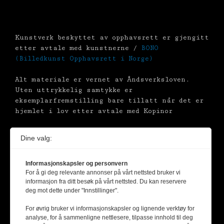
Kunstverk beskyttet av opphavsrett er gjengitt
etter avtale med kunstnerne /
BONO
(Billedkunst Opphavsrett i Norge)
Alt materiale er vernet av Åndsverksloven.
Uten uttrykkelig samtykke er
eksemplarfremstilling bare tillatt når det er
hjemlet i lov etter avtale med Kopinor
Dine valg:
Informasjonskapsler og personvern
For å gi deg relevante annonser på vårt nettsted bruker vi
informasjon fra ditt besøk på vårt nettsted. Du kan reservere
deg mot dette under "Innstillinger".
For øvrig bruker vi informasjonskapsler og lignende verktøy for
analyse, for å sammenligne nettlesere, tilpasse innhold til deg