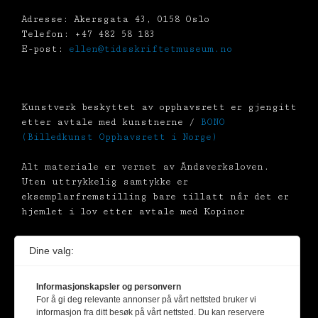
Adresse: Akersgata 43, 0158 Oslo
Telefon: +47 482 58 183
E-post:
ellen@tidsskriftetmuseum.no
Kunstverk beskyttet av opphavsrett er gjengitt
etter avtale med kunstnerne /
BONO
(Billedkunst Opphavsrett i Norge)
Alt materiale er vernet av Åndsverksloven.
Uten uttrykkelig samtykke er
eksemplarfremstilling bare tillatt når det er
hjemlet i lov etter avtale med Kopinor
Dine valg:
Informasjonskapsler og personvern
For å gi deg relevante annonser på vårt nettsted bruker vi
informasjon fra ditt besøk på vårt nettsted. Du kan reservere