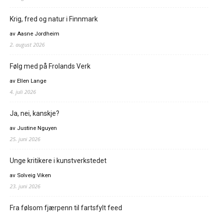
Krig, fred og natur i Finnmark
av Aasne Jordheim
2. august 2026
Følg med på Frolands Verk
av Ellen Lange
4. juli 2026
Ja, nei, kanskje?
av Justine Nguyen
25. juni 2026
Unge kritikere i kunstverkstedet
av Solveig Viken
23. juni 2026
Fra følsom fjærpenn til fartsfylt feed