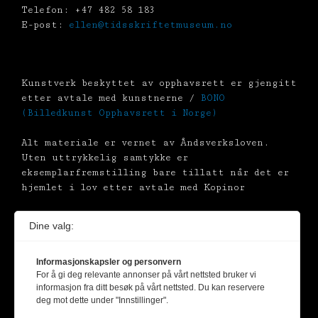
Telefon: +47 482 58 183
E-post:
ellen@tidsskriftetmuseum.no
Kunstverk beskyttet av opphavsrett er gjengitt
etter avtale med kunstnerne /
BONO
(Billedkunst Opphavsrett i Norge)
Alt materiale er vernet av Åndsverksloven.
Uten uttrykkelig samtykke er
eksemplarfremstilling bare tillatt når det er
hjemlet i lov etter avtale med Kopinor
Dine valg:
Informasjonskapsler og personvern
For å gi deg relevante annonser på vårt nettsted bruker vi
informasjon fra ditt besøk på vårt nettsted. Du kan reservere
deg mot dette under "Innstillinger".