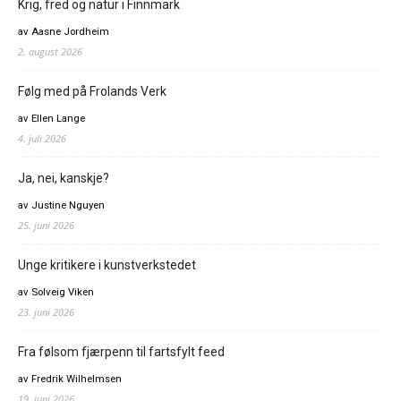
Krig, fred og natur i Finnmark
av Aasne Jordheim
2. august 2026
Følg med på Frolands Verk
av Ellen Lange
4. juli 2026
Ja, nei, kanskje?
av Justine Nguyen
25. juni 2026
Unge kritikere i kunstverkstedet
av Solveig Viken
23. juni 2026
Fra følsom fjærpenn til fartsfylt feed
av Fredrik Wilhelmsen
19. juni 2026