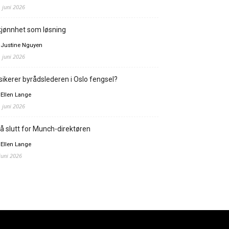
. juni 2026
jønnhet som løsning
 Justine Nguyen
. juni 2026
sikerer byrådslederen i Oslo fengsel?
 Ellen Lange
. juni 2026
å slutt for Munch-direktøren
 Ellen Lange
 juni 2026