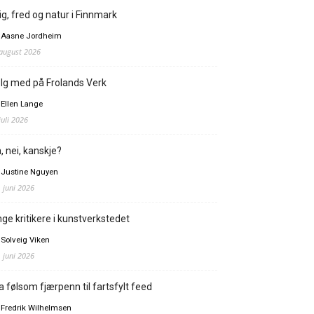
ig, fred og natur i Finnmark
 Aasne Jordheim
 august 2026
lg med på Frolands Verk
 Ellen Lange
juli 2026
, nei, kanskje?
 Justine Nguyen
. juni 2026
ge kritikere i kunstverkstedet
 Solveig Viken
. juni 2026
a følsom fjærpenn til fartsfylt feed
 Fredrik Wilhelmsen