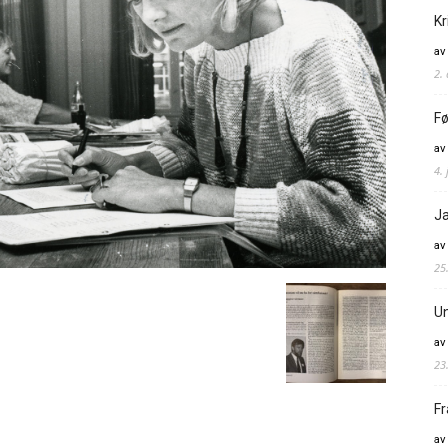
Kr
av
2.
Fø
av
4. 
Ja
av
25
Un
av
23
Fr
av