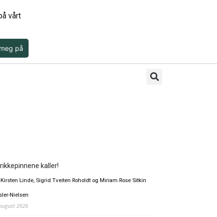
å vårt
 meg på
rikkepinnene kaller!
 Kirsten Linde, Sigrid Tveiten Roholdt og Miriam Rose Sitkin
sler-Nielsen
 august 2026