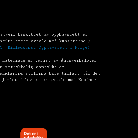
stverk beskyttet av opphavsrett er
ngitt etter avtale med kunstnerne /
O (Billedkunst Opphavsrett i Norge)
 materiale er vernet av Åndsverksloven.
n uttrykkelig samtykke er
emplarfremstilling bare tillatt når det
hjemlet i lov etter avtale med Kopinor