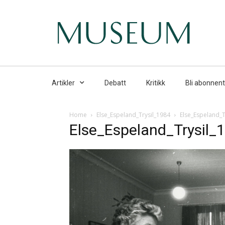
Artikler
Debatt
Kritikk
Bli abonnent
Home
Else_Espeland_Trysil_1984
Else_Espeland_T
Else_Espeland_Trysil_