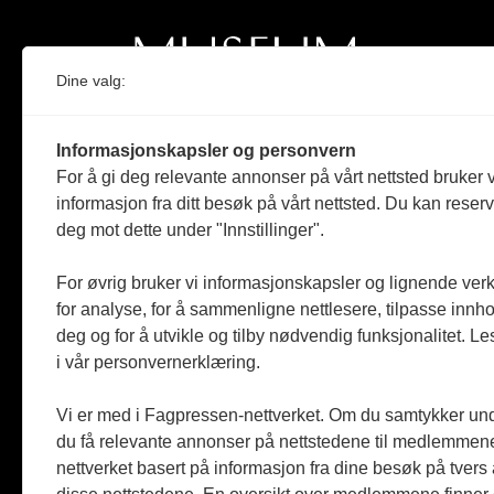
Dine valg:
Norges eneste magasin for og om museum
Informasjonskapsler og personvern
Medlem i Norsk tidsskriftforening og
For å gi deg relevante annonser på vårt nettsted bruker v
Fagpressen
informasjon fra ditt besøk på vårt nettsted. Du kan reser
deg mot dette under "Innstillinger".
Støttet av Kulturrådet og Norges
museumsforbund
For øvrig bruker vi informasjonskapsler og lignende ver
Følger Redaktørplakaten og Vær Varsom-
for analyse, for å sammenligne nettlesere, tilpasse innhol
plakaten
deg og for å utvikle og tilby nødvendig funksjonalitet. L
i vår personvernerklæring.
Utgis av
ABM-media AS
,
org.nr: 990 863 970
Vi er med i Fagpressen-nettverket. Om du samtykker unde
du få relevante annonser på nettstedene til medlemmene
nettverket basert på informasjon fra dine besøk på tvers