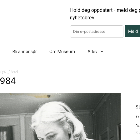
Hold deg oppdatert - meld deg p
nyhetsbrev
Meld
Bli annonsør
Om Museum
Arkiv
rysil_1984
1984
St
av
Rø
6.