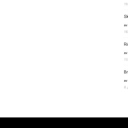
19
Sk
av
18
Ri
av
13
Br
av
8.