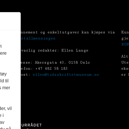
Abonnement og enkeltutgaver kan kjøpes via
Kun
Tekstallmenningen
gje
BON
i
Ansvarlig redaktør: Ellen Lange
vere
Alt
Adresse: Akersgata 43, 0158 Oslo
Ute
Telefon: +47 482 58 183
eks
ktøy
E-post:
ellen@tidsskriftetmuseum.no
er 
d til
es mer
r, vil
 i
 av