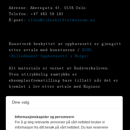
Adresse: Akersgata 43, 0158 Oslo
Telefon: +47 482 58 183
E-post:
ellen@tidsskriftetmuseum.no
Kunstverk beskyttet av opphavsrett er gjengitt
etter avtale med kunstnerne /
BONO
(Billedkunst Opphavsrett i Norge)
Alt materiale er vernet av Åndsverksloven.
Uten uttrykkelig samtykke er
eksemplarfremstilling bare tillatt når det er
hjemlet i lov etter avtale med Kopinor
Dine valg:
Informasjonskapsler og personvern
For å gi deg relevante annonser på vårt nettsted bruker vi
informasjon fra ditt besøk på vårt nettsted. Du kan reservere