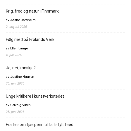
Krig, fred og natur i Finnmark
av Aasne Jordheim
2. august 2026
Følg med på Frolands Verk
av Ellen Lange
4. juli 2026
Ja, nei, kanskje?
av Justine Nguyen
25. juni 2026
Unge kritikere i kunstverkstedet
av Solveig Viken
23. juni 2026
Fra følsom fjærpenn til fartsfylt feed