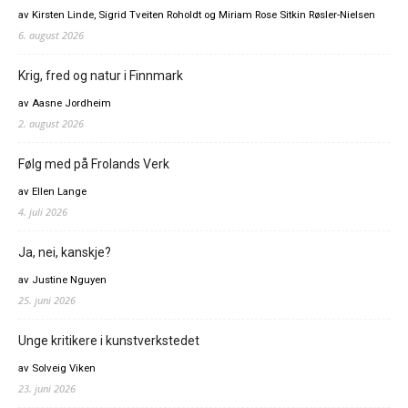
av Kirsten Linde, Sigrid Tveiten Roholdt og Miriam Rose Sitkin Røsler-Nielsen
6. august 2026
Krig, fred og natur i Finnmark
av Aasne Jordheim
2. august 2026
Følg med på Frolands Verk
av Ellen Lange
4. juli 2026
Ja, nei, kanskje?
av Justine Nguyen
25. juni 2026
Unge kritikere i kunstverkstedet
av Solveig Viken
23. juni 2026