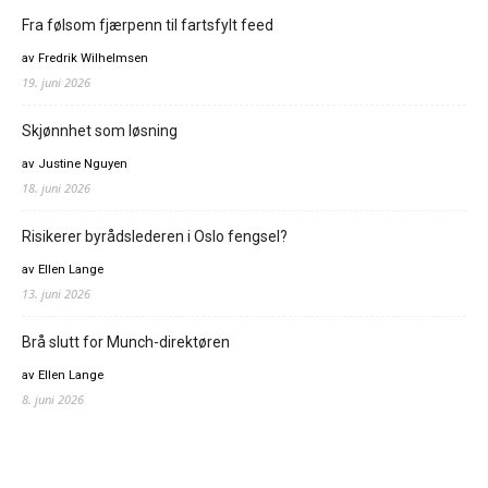
Fra følsom fjærpenn til fartsfylt feed
av Fredrik Wilhelmsen
19. juni 2026
Skjønnhet som løsning
av Justine Nguyen
18. juni 2026
Risikerer byrådslederen i Oslo fengsel?
av Ellen Lange
13. juni 2026
Brå slutt for Munch-direktøren
av Ellen Lange
8. juni 2026