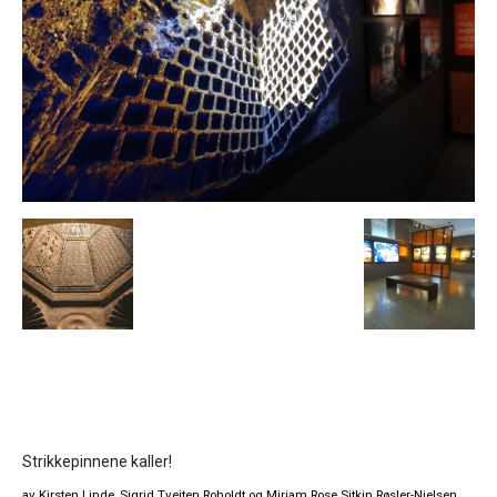
Strikkepinnene kaller!
av Kirsten Linde, Sigrid Tveiten Roholdt og Miriam Rose Sitkin Røsler-Nielsen