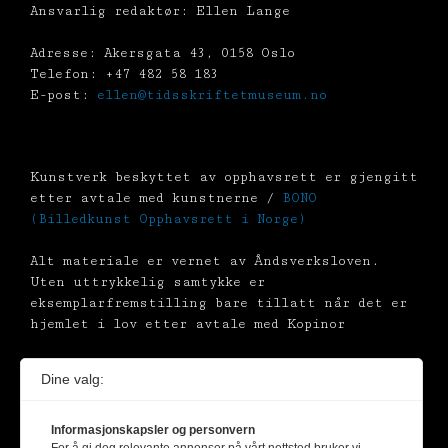
Ansvarlig redaktør: Ellen Lange
Adresse: Akersgata 43, 0158 Oslo
Telefon: +47 482 58 183
E-post:
ellen@tidsskriftetmuseum.no
Kunstverk beskyttet av opphavsrett er gjengitt
etter avtale med kunstnerne /
BONO
(Billedkunst Opphavsrett i Norge)
Alt materiale er vernet av Åndsverksloven.
Uten uttrykkelig samtykke er
eksemplarfremstilling bare tillatt når det er
hjemlet i lov etter avtale med Kopinor
Dine valg:
Informasjonskapsler og personvern