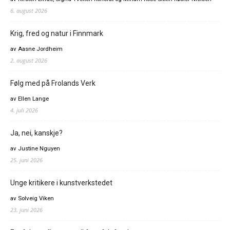
6. august 2026
Krig, fred og natur i Finnmark
av Aasne Jordheim
2. august 2026
Følg med på Frolands Verk
av Ellen Lange
4. juli 2026
Ja, nei, kanskje?
av Justine Nguyen
25. juni 2026
Unge kritikere i kunstverkstedet
av Solveig Viken
23. juni 2026