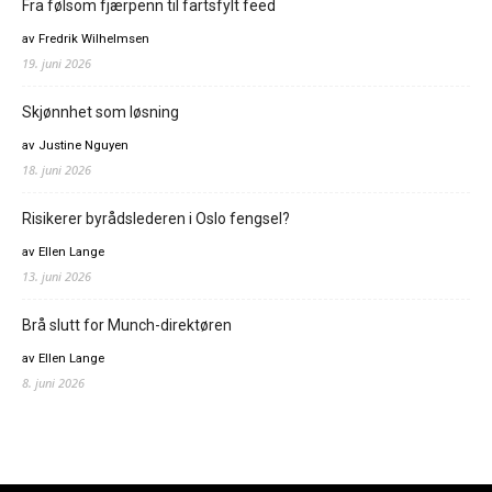
Fra følsom fjærpenn til fartsfylt feed
av Fredrik Wilhelmsen
19. juni 2026
Skjønnhet som løsning
av Justine Nguyen
18. juni 2026
Risikerer byrådslederen i Oslo fengsel?
av Ellen Lange
13. juni 2026
Brå slutt for Munch-direktøren
av Ellen Lange
8. juni 2026