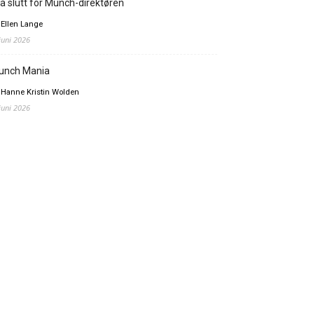
å slutt for Munch-direktøren
 Ellen Lange
 juni 2026
unch Mania
 Hanne Kristin Wolden
 juni 2026