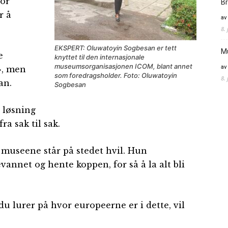
for
Br
r å
av
8.
EKSPERT: Oluwatoyin Sogbesan er tett
M
e
knyttet til den internasjonale
museumsorganisasjonen ICOM, blant annet
av
k», men
som foredragsholder. Foto: Oluwatoyin
8.
an.
Sogbesan
n løsning
ra sak til sak.
museene står på stedet hvil. Hun
annet og hente koppen, for så å la alt bli
 du lurer på hvor europeerne er i dette, vil