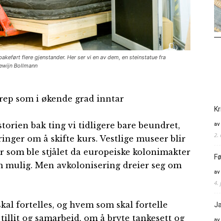
eført flere gjenstander. Her ser vi en av dem, en steinstatue fra
dewijn Bollmann
grep som i økende grad inntar
Kr
av
storien bak ting vi tidligere bare beundret,
2.
ringer om å skifte kurs. Vestlige museer blir
r som ble stjålet da europeiske kolonimakter
Fø
som mulig. Men avkolonisering dreier seg om
av
4. 
al fortelles, og hvem som skal fortelle
Ja
illit og samarbeid, om å bryte tankesett og
av