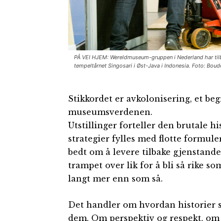
PÅ VEI HJEM: Wereldmuseum-gruppen i Nederland har tilbak
tempeltårnet Singosari i Øst-Java i Indonesia. Foto: Bou
Stikkordet er avkolonisering, et be
museumsverdenen.
Utstillinger forteller den brutale hi
strategier fylles med flotte formule
bedt om å levere tilbake gjenstande
trampet over lik for å bli så rike 
langt mer enn som så.
Det handler om hvordan historier sk
dem. Om perspektiv og respekt, om t