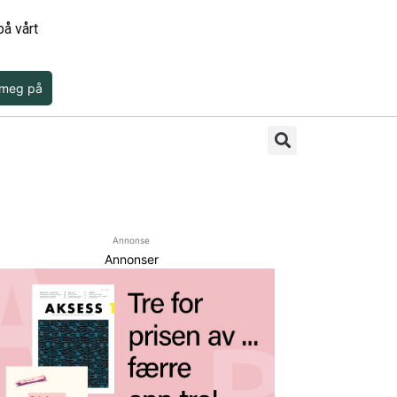
å vårt
 meg på
Annonse
Annonser