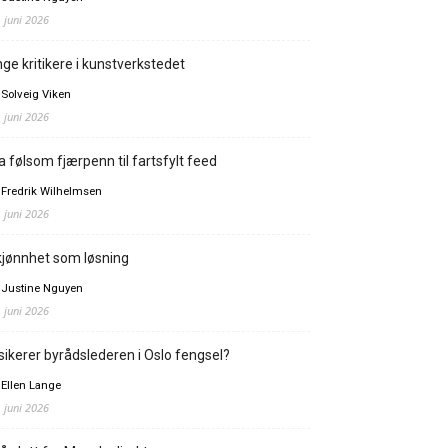
. juni 2026
ge kritikere i kunstverkstedet
 Solveig Viken
. juni 2026
a følsom fjærpenn til fartsfylt feed
 Fredrik Wilhelmsen
. juni 2026
jønnhet som løsning
 Justine Nguyen
. juni 2026
sikerer byrådslederen i Oslo fengsel?
 Ellen Lange
. juni 2026