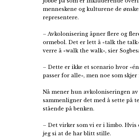
jobbe på som er inkluderende over
menneskene og kulturene de ønske
representere.
– Avkolonisering åpner flere og fler
ormebol. Det er lett å «talk the tal
verre å «walk the walk», sier Sogbes
– Dette er ikke et scenario hvor «é
passer for alle», men noe som skjer f
Nå mener hun avkoloniseringen av 
sammenligner det med å sette på tev
stående på benken.
– Det virker som vi er i limbo. Hvis
jeg si at de har blitt stille.