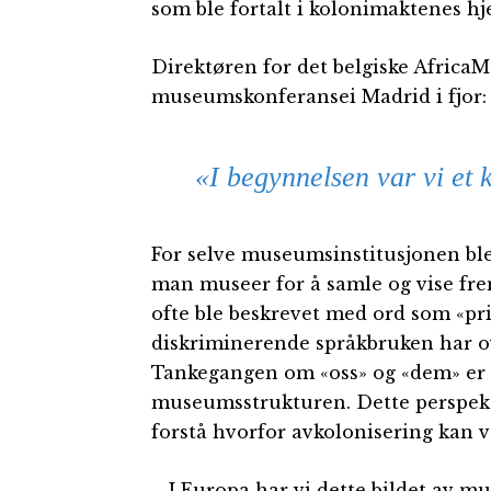
som ble fortalt i kolonimaktenes h
Direktøren for det belgiske AfricaM
museumskonferansei Madrid i fjor:
«I begynnelsen var vi et
For selve museumsinstitusjonen ble
man museer for å samle og vise fre
ofte ble beskrevet med ord som «pr
diskriminerende språkbruken har ov
Tankegangen om «oss» og «dem» er 
museumsstrukturen. Dette perspektiv
forstå hvorfor avkolonisering kan væ
– I Europa har vi dette bildet av mu