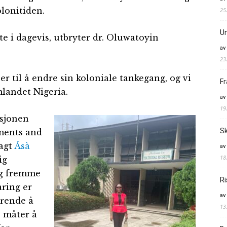
lonitiden.
25
Un
te i dagevis, utbryter dr. Oluwatoyin
av
23
er til å endre sin koloniale tankegang, og vi
Fr
landet Nigeria.
av
19
ksjonen
Sk
ments and
agt
Ásà
av
18
ig
 og fremme
Ri
aring er
av
drende å
13
e måter å