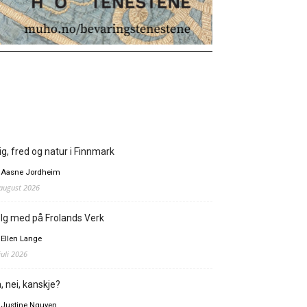
ig, fred og natur i Finnmark
 Aasne Jordheim
 august 2026
lg med på Frolands Verk
 Ellen Lange
juli 2026
, nei, kanskje?
 Justine Nguyen