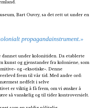
jemland.
useum, Bart Ouvry, sa det rett ut under en
 kolonialt propagandainstrument.»
 dannet under kolonitiden. Da etablerte
m kunst og gjenstander fra koloniene, som
imitive» og «eksotiske». Denne
erlevd frem til vår tid. Med andre ord:
nærmest nedfelt i selve
et er viktig å få frem, om vi ønsker å
re så vanskelig og til tider kontroversielt.
seet som en veldig pålitelig