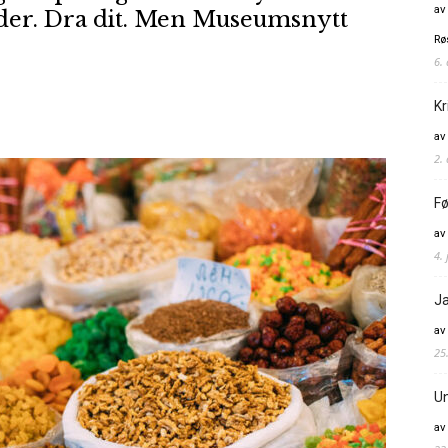
av
er. Dra dit. Men Museumsnytt
Rø
6.
Kr
av
2.
Fø
av
4. 
Ja
av
25
Un
av