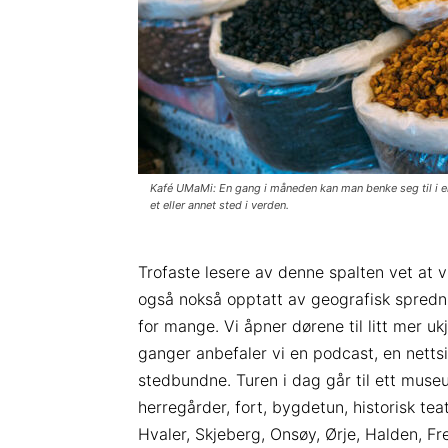
Kafé UMaMi: En gang i måneden kan man benke seg til i en 
et eller annet sted i verden.
Trofaste lesere av denne spalten vet at v
også nokså opptatt av geografisk spredni
for mange. Vi åpner dørene til litt mer 
ganger anbefaler vi en podcast, en netts
stedbundne.
Turen i dag går til ett muse
herregårder, fort, bygdetun, historisk te
Hvaler, Skjeberg, Onsøy, Ørje, Halden, Fr