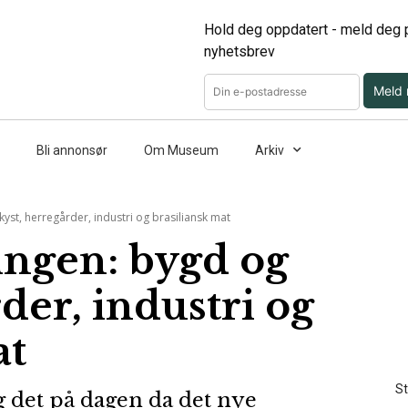
Hold deg oppdatert - meld deg p
nyhetsbrev
Meld
Bli annonsør
Om Museum
Arkiv
yst, herregårder, industri og brasiliansk mat
ingen: bygd og
der, industri og
at
St
g det på dagen da det nye