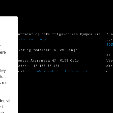
Abonnement og enkeltutgaver kan kjøpes via
Kun
Tekstallmenningen
gje
BON
i
Ansvarlig redaktør: Ellen Lange
vere
Alt
Adresse: Akersgata 43, 0158 Oslo
Ute
Telefon: +47 482 58 183
eks
ktøy
E-post:
ellen@tidsskriftetmuseum.no
er 
d til
es mer
r, vil
 i
 av