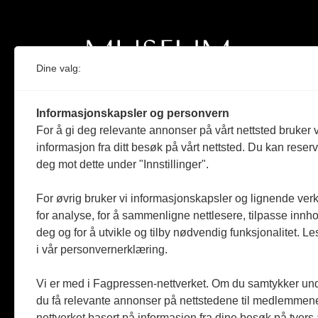
Dine valg:
Norges eneste magasin for og om museum
Informasjonskapsler og personvern
Medlem i Norsk tidsskriftforening og
For å gi deg relevante annonser på vårt nettsted bruker v
Fagpressen
informasjon fra ditt besøk på vårt nettsted. Du kan reser
deg mot dette under "Innstillinger".
Støttet av Kulturrådet og Norges
museumsforbund
For øvrig bruker vi informasjonskapsler og lignende ver
Følger Redaktørplakaten og Vær Varsom-
for analyse, for å sammenligne nettlesere, tilpasse innhol
plakaten
deg og for å utvikle og tilby nødvendig funksjonalitet. L
i vår personvernerklæring.
Utgis av
ABM-media AS
,
org.nr: 990 863 970
Vi er med i Fagpressen-nettverket. Om du samtykker unde
du få relevante annonser på nettstedene til medlemmene
nettverket basert på informasjon fra dine besøk på tvers