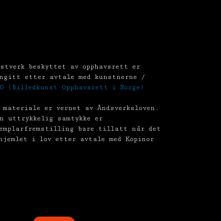
stverk beskyttet av opphavsrett er
ngitt etter avtale med kunstnerne /
O (Billedkunst Opphavsrett i Norge)
 materiale er vernet av Åndsverksloven.
n uttrykkelig samtykke er
emplarfremstilling bare tillatt når det
hjemlet i lov etter avtale med Kopinor