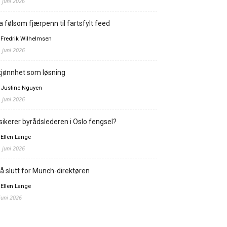
. juni 2026
a følsom fjærpenn til fartsfylt feed
 Fredrik Wilhelmsen
. juni 2026
jønnhet som løsning
 Justine Nguyen
. juni 2026
sikerer byrådslederen i Oslo fengsel?
 Ellen Lange
. juni 2026
å slutt for Munch-direktøren
 Ellen Lange
 juni 2026