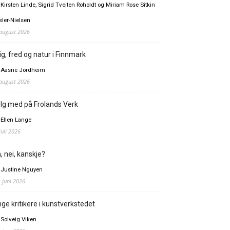
 Kirsten Linde, Sigrid Tveiten Roholdt og Miriam Rose Sitkin
sler-Nielsen
 august 2026
ig, fred og natur i Finnmark
 Aasne Jordheim
 august 2026
lg med på Frolands Verk
 Ellen Lange
juli 2026
, nei, kanskje?
 Justine Nguyen
. juni 2026
ge kritikere i kunstverkstedet
 Solveig Viken