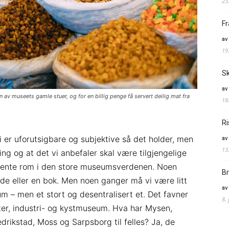
23
Fr
av
19
Sk
av
av museets gamle stuer, og for en billig penge få servert deilig mat fra
18
Ri
i er uforutsigbare og subjektive så det holder, men
av
13
ng og at det vi anbefaler skal være tilgjengelige
ukjente rom i den store museumsverdenen. Noen
Br
ide eller en bok. Men noen ganger må vi være litt
av
um – men et stort og desentralisert et. Det favner
8.
ater, industri- og kystmuseum. Hva har Mysen,
edrikstad, Moss og Sarpsborg til felles? Ja, de