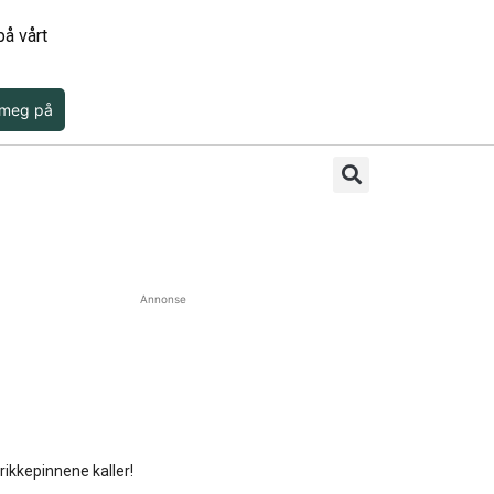
å vårt
 meg på
Annonse
rikkepinnene kaller!