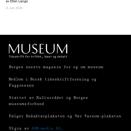
av Ellen Lange
8. juni 2026
Norges eneste magasin for og om museum
Medlem i Norsk tidsskriftforening og
Fagpressen
Støttet av Kulturrådet og Norges
museumsforbund
Følger Redaktørplakaten og Vær Varsom-plakaten
Utgis av
ABM-media AS
,