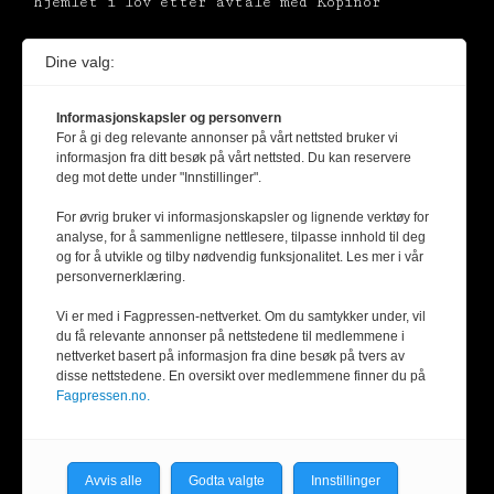
hjemlet i lov etter avtale med Kopinor
Dine valg:
Informasjonskapsler og personvern
For å gi deg relevante annonser på vårt nettsted bruker vi
informasjon fra ditt besøk på vårt nettsted. Du kan reservere
deg mot dette under "Innstillinger".
For øvrig bruker vi informasjonskapsler og lignende verktøy for
analyse, for å sammenligne nettlesere, tilpasse innhold til deg
og for å utvikle og tilby nødvendig funksjonalitet. Les mer i vår
personvernerklæring.
Vi er med i Fagpressen-nettverket. Om du samtykker under, vil
du få relevante annonser på nettstedene til medlemmene i
nettverket basert på informasjon fra dine besøk på tvers av
disse nettstedene. En oversikt over medlemmene finner du på
Fagpressen.no.
Avvis alle
Godta valgte
Innstillinger