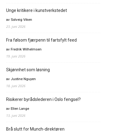
Unge kritikere i kunstverkstedet
av Solveig Viken
23. juni 2026
Fra følsom fjærpenn til fartsfylt feed
av Fredrik Wilhelmsen
19. juni 2026
Skjønnhet som løsning
av Justine Nguyen
18. juni 2026
Risikerer byrådslederen i Oslo fengsel?
av Ellen Lange
13. juni 2026
Brå slutt for Munch-direktøren