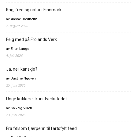
Krig, fred og natur i Finnmark
av Aasne Jordheim
2. august 2026
Følg med på Frolands Verk
av Ellen Lange
4. juli 2026
Ja, nei, kanskje?
av Justine Nguyen
25. juni 2026
Unge kritikere i kunstverkstedet
av Solveig Viken
23. juni 2026
Fra følsom fjærpenn til fartsfylt feed