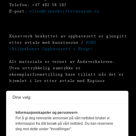
Telefon: +47 482 58 183
E-post:
ellen@tidsskriftetmuseum.no
Kunstverk beskyttet av opphavsrett er gjengitt
etter avtale med kunstnerne /
BONO
(Billedkunst Opphavsrett i Norge)
Alt materiale er vernet av Åndsverksloven.
Uten uttrykkelig samtykke er
eksemplarfremstilling bare tillatt når det er
hjemlet i lov etter avtale med Kopinor
Dine valg:
Informasjonskapsler og personvern
For å gi deg relevante annonser på vårt nettsted bruker vi
informasjon fra ditt besøk på vårt nettsted. Du kan reservere
deg mot dette under "Innstillinger".