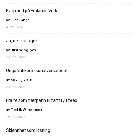
Følg med på Frolands Verk
av Ellen Lange
4. juli 2026
Ja, nei, kanskje?
av Justine Nguyen
25. juni 2026
Unge kritikere i kunstverkstedet
av Solveig Viken
23. juni 2026
Fra følsom fjærpenn til fartsfylt feed
av Fredrik Wilhelmsen
19. juni 2026
Skjønnhet som løsning