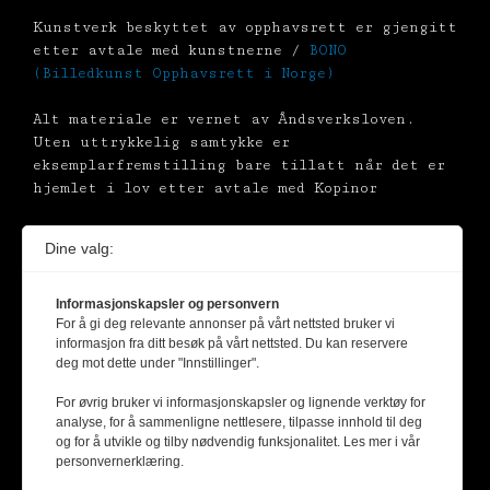
Kunstverk beskyttet av opphavsrett er gjengitt
etter avtale med kunstnerne /
BONO
(Billedkunst Opphavsrett i Norge)
Alt materiale er vernet av Åndsverksloven.
Uten uttrykkelig samtykke er
eksemplarfremstilling bare tillatt når det er
hjemlet i lov etter avtale med Kopinor
Dine valg:
Informasjonskapsler og personvern
For å gi deg relevante annonser på vårt nettsted bruker vi
informasjon fra ditt besøk på vårt nettsted. Du kan reservere
deg mot dette under "Innstillinger".
For øvrig bruker vi informasjonskapsler og lignende verktøy for
analyse, for å sammenligne nettlesere, tilpasse innhold til deg
og for å utvikle og tilby nødvendig funksjonalitet. Les mer i vår
personvernerklæring.