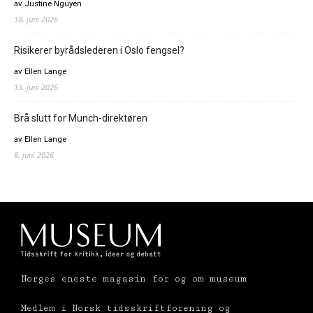
av Justine Nguyen
18. juni 2026
Risikerer byrådslederen i Oslo fengsel?
av Ellen Lange
13. juni 2026
Brå slutt for Munch-direktøren
av Ellen Lange
8. juni 2026
Norges eneste magasin for og om museum
Medlem i Norsk tidsskriftforening og