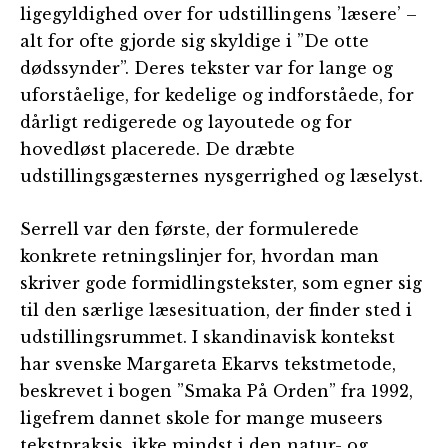
ligegyldighed over for udstillingens ’læsere’ –
alt for ofte gjorde sig skyldige i ”De otte
dødssynder”. Deres tekster var for lange og
uforståelige, for kedelige og indforståede, for
dårligt redigerede og layoutede og for
hovedløst placerede. De dræbte
udstillingsgæsternes nysgerrighed og læselyst.
Serrell var den første, der formulerede
konkrete retningslinjer for, hvordan man
skriver gode formidlingstekster, som egner sig
til den særlige læsesituation, der finder sted i
udstillingsrummet. I skandinavisk kontekst
har svenske Margareta Ekarvs tekstmetode,
beskrevet i bogen ”Smaka På Orden” fra 1992,
ligefrem dannet skole for mange museers
tekstpraksis, ikke mindst i den natur- og