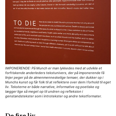
IMPONERENDE: På Munch er man lykkedes med at udvikle et
forfriskende anderleders tekstunivers, der på imponerende få
linjer peger på de almenmenneskelige temaer, der dukker op i
Munchs kunst og får folk til at reflektere over dem i forhold til eget
liv. Teksterne er både narrative, informative og poetiske og
lægger lige så meget op til undren og refleksion i
genstandstekster som i introtekster og andre tekstformater.
De fire liv