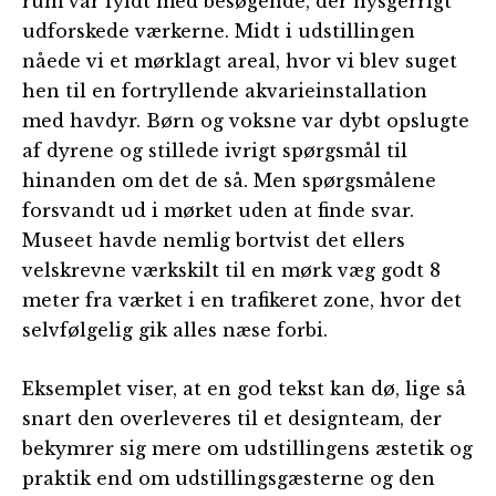
rum var fyldt med besøgende, der nysgerrigt
udforskede værkerne. Midt i udstillingen
nåede vi et mørklagt areal, hvor vi blev suget
hen til en fortryllende akvarieinstallation
med havdyr. Børn og voksne var dybt opslugte
af dyrene og stillede ivrigt spørgsmål til
hinanden om det de så. Men spørgsmålene
forsvandt ud i mørket uden at finde svar.
Museet havde nemlig bortvist det ellers
velskrevne værkskilt til en mørk væg godt 8
meter fra værket i en trafikeret zone, hvor det
selvfølgelig gik alles næse forbi.
Eksemplet viser, at en god tekst kan dø, lige så
snart den overleveres til et designteam, der
bekymrer sig mere om udstillingens æstetik og
praktik end om udstillingsgæsterne og den