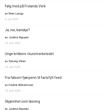
Følg med på Frolands Verk
av Ellen Lange
4. juli 2026
Ja, nei, kanskje?
av Justine Nguyen
25. juni 2026
Unge kritikere i kunstverkstedet
av Solveig Viken
23. juni 2026
Fra følsom fjærpenn til fartsfylt feed
av Fredrik Wilhelmsen
19. juni 2026
Skjønnhet som løsning
av Justine Nguyen