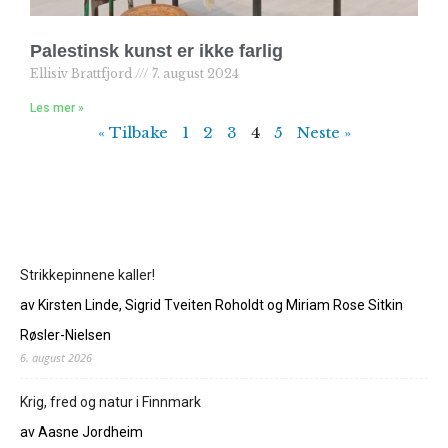
Palestinsk kunst er ikke farlig
Ellisiv Brattfjord
7. august 2024
Les mer »
« Tilbake
1
2
3
4
5
Neste »
Strikkepinnene kaller!
av Kirsten Linde, Sigrid Tveiten Roholdt og Miriam Rose Sitkin
Røsler-Nielsen
6. august 2026
Krig, fred og natur i Finnmark
av Aasne Jordheim