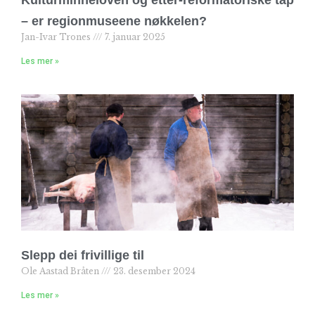
Kulturminneloven og etter-reformatoriske tap
– er regionmuseene nøkkelen?
Jan-Ivar Trones
7. januar 2025
Les mer »
Slepp dei frivillige til
Ole Aastad Bråten
23. desember 2024
Les mer »