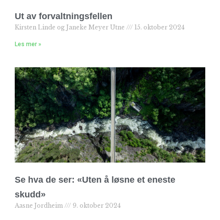
Ut av forvaltningsfellen
Kirsten Linde og Janeke Meyer Utne
15. oktober 2024
Les mer »
Se hva de ser: «Uten å løsne et eneste
skudd»
Aasne Jordheim
9. oktober 2024