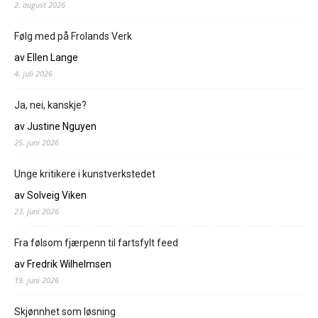
2. august 2026
Følg med på Frolands Verk
av Ellen Lange
4. juli 2026
Ja, nei, kanskje?
av Justine Nguyen
25. juni 2026
Unge kritikere i kunstverkstedet
av Solveig Viken
23. juni 2026
Fra følsom fjærpenn til fartsfylt feed
av Fredrik Wilhelmsen
19. juni 2026
Skjønnhet som løsning