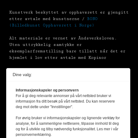
Kunstverk beskyttet av opphavsrett er gjengitt
etter avtale med kunstnerne /
BONO
(Billedkunst Opphavsrett i Norge)
Alt materiale er vernet av Åndsverksloven.
Uten uttrykkelig samtykke er
eksemplarfremstilling bare tillatt når det er
hjemlet i lov etter avtale med Kopinor
Dine valg:
Informasjonskapsler og personvern
For å gi deg relevante annonser på vårt nettsted bruker vi
informasjon fra ditt besøk på vårt nettsted. Du kan reservere
deg mot dette under "Innstillinger".
For øvrig bruker vi informasjonskapsler og lignende verktøy for
analyse, for å sammenligne nettlesere, tilpasse innhold til deg
og for å utvikle og tilby nødvendig funksjonalitet. Les mer i vår
personvernerklæring.